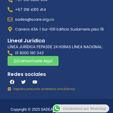
+57 318 4310 414
sadea@scare.org.co
Carrera 43A ·1 Sur-100 Edificio Sudameris piso 18
Lineal Jurídica
LÍNEA JURÍDICA FEPASDE 24 HORAS LÍNEA NACIONAL:
01 8000 180 343
Comunícate Aquí
Redes sociales
F
T
Y
a
w
o
c
i
u
Reporta presunta anestesia simultánea
e
t
t
b
t
u
o
e
b
o
r
e
Contáctanos por WhatsApp
Copyright © 2025 SADEA | Developed by
Posicionados
k